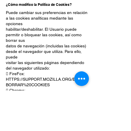
¿Cómo modifico la Política de Cookies?
Puede cambiar sus preferencias en relación
a las cookies analíticas mediante las
opciones
habilitar/deshabilitar. El Usuario puede
permitir o bloquear las cookies, así como
borrar sus
datos de navegación (incluidas las cookies)
desde el navegador que utiliza. Para ello,
puede
visitar las siguientes páginas dependiendo
del navegador utilizado:
 FireFox:
HTTPS://SUPPORT.MOZILLA.ORG/ES/KB/
BORRAR%20COOKIES
 Chrome:
HTTPS://SUPPORT.GOOGLE.COM/CHRO
ME/ANSWER/95647?HL=ES
 Safari:
HTTPS://SUPPORT.APPLE.COM/ES-
ES/HT201265
 Microsoft Edge:
HTTPS://SUPPORT.MICROSOFT.COM/ES-